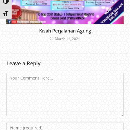
Toggle High Contrast
Toggle Font size
Kisah Perjalanan Agung
March 11, 2021
Leave a Reply
Comment
Name