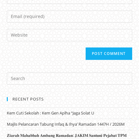
Email
Website
RECENT POSTS
Kem Cuti Sekolah : Kem Gen Aplha “Jaga Solat U
Majlis Pelancaran Tabung Infaq & Ihya’ Ramadan 1447H / 2026M
𝐙𝐢𝐚𝐫𝐚𝐡 𝐌𝐚𝐡𝐚𝐛𝐛𝐚𝐡 𝐀𝐦𝐛𝐚𝐧𝐠 𝐑𝐚𝐦𝐚𝐝𝐚𝐧: 𝐉𝐀𝐊𝐈𝐌 𝐒𝐚𝐧𝐭𝐮𝐧𝐢 𝐏𝐞𝐣𝐚𝐛𝐚𝐭 𝐓𝐏𝐌