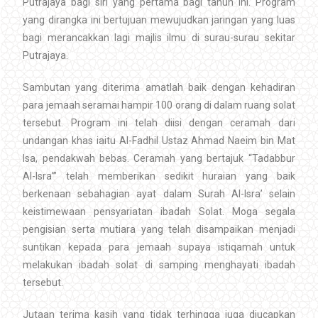
Putrajaya bagi siri yang pertama bagi tahun ini. Program
yang dirangka ini bertujuan mewujudkan jaringan yang luas
bagi merancakkan lagi majlis ilmu di surau-surau sekitar
Putrajaya.
Sambutan yang diterima amatlah baik dengan kehadiran
para jemaah seramai hampir 100 orang di dalam ruang solat
tersebut. Program ini telah diisi dengan ceramah dari
undangan khas iaitu Al-Fadhil Ustaz Ahmad Naeim bin Mat
Isa, pendakwah bebas. Ceramah yang bertajuk “Tadabbur
Al-Isra’” telah memberikan sedikit huraian yang baik
berkenaan sebahagian ayat dalam Surah Al-Isra’ selain
keistimewaan pensyariatan ibadah Solat. Moga segala
pengisian serta mutiara yang telah disampaikan menjadi
suntikan kepada para jemaah supaya istiqamah untuk
melakukan ibadah solat di samping menghayati ibadah
tersebut.
Jutaan terima kasih yang tidak terhingga juga diucapkan