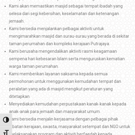
Kami akan memastikan masjid sebagai tempat ibadah yang
selesa dari segi kebersihan, keselamatan dan ketenangan
jemaah.
Kami bersedia menjalankan pelbagai aktiviti untuk
mengimarahkan masjid dan surau-surau yang berada di sekitar
taman perumahan dan kompleks kerajaan Putrajaya.
Kami berusaha mengendalikan aktiviti rasmi keagamaan
sempena hari kebesaran Islam serta menguruskan kematian
warga taman perumahan.
Kami memberikan layanan saksama kepada semua
permohonan untuk menggunakan kemudahan tempat dan
peralatan yang ada di masjid mengikut peraturan yang
ditetapkan.
Menyediakan kemudahan perpustakaan kanak-kanak kepada
anak-anak para jemaah dan masyarakat umum.
Kami bersedia menjalin kerjasama dengan pelbagai pihak
Toggle High Contrast
jabatan kerajaan, swasta, masyarakat setempat dan NGO untuk
Toggle Font size
melaksanakan program dan aktiviti berfaedah kepada