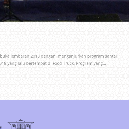
mbuka lembaran 2018 dengan menganjurkan program santai
018 yang lalu bertempat di Food Truck. Program yang…