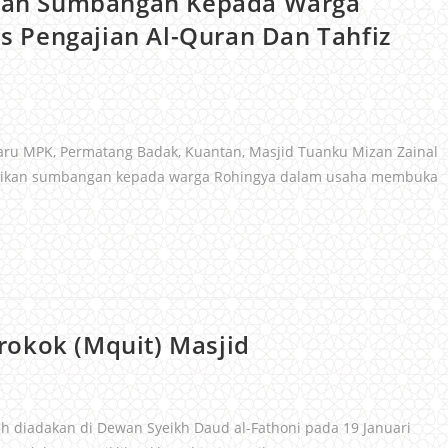
an Sumbangan Kepada Warga
 Pengajian Al-Quran Dan Tahfiz
ru MPK, Permatang Badak, Kuantan, Masjid Tuanku Mizan Zainal
ikan sumbangan kepada warga Rohingya dalam usaha membuka
rokok (Mquit) Masjid
h diadakan di Dewan Syeikh Daud al-Fathoni pada 19 Januari