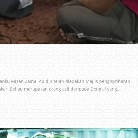
nku Mizan Zainal Abidin telah diadakan Majlis pengisytiharan
kar. Beliau merupakan orang asli daripada Dengkil yang…