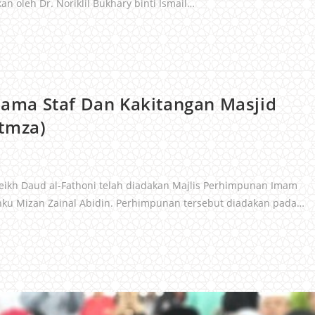
an oleh Dr. Noriklil Bukhary binti Ismail…
ama Staf Dan Kakitangan Masjid
Mtmza)
ikh Daud al-Fathoni telah diadakan Majlis Perhimpunan Imam
nku Mizan Zainal Abidin. Perhimpunan tersebut diadakan pada…