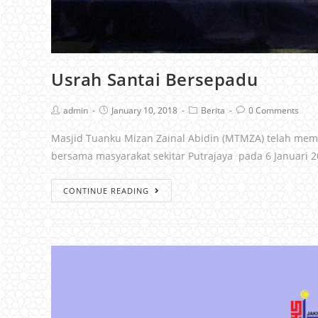
Usrah Santai Bersepadu
admin
January 10, 2018
Berita
0 Comments
Masjid Tuanku Mizan Zainal Abidin (MTMZA) telah me
bersama masyarakat sekitar Putrajaya pada 6 Januari 2
CONTINUE READING