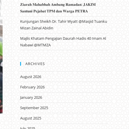
𝐙𝐢𝐚𝐫𝐚𝐡 𝐌𝐚𝐡𝐚𝐛𝐛𝐚𝐡 𝐀𝐦𝐛𝐚𝐧𝐠 𝐑𝐚𝐦𝐚𝐝𝐚𝐧: 𝐉𝐀𝐊𝐈𝐌
𝐒𝐚𝐧𝐭𝐮𝐧𝐢 𝐏𝐞𝐣𝐚𝐛𝐚𝐭 𝐓𝐏𝐌 𝐝𝐚𝐧 𝐖𝐚𝐫𝐠𝐚 𝐏𝐄𝐓𝐑𝐀
Kunjungan Sheikh Dr. Tahir Wyatt @Masjid Tuanku
Mizan Zainal Abidin
Majlis Khatam Pengajian Daurah Hadis 40 Imam Al
Nabawi @MTMZA
ARCHIVES
August 2026
February 2026
January 2026
September 2025
August 2025
July 2025