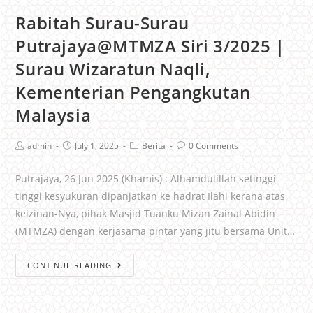
Rabitah Surau-Surau
Putrajaya@MTMZA Siri 3/2025 |
Surau Wizaratun Naqli,
Kementerian Pengangkutan
Malaysia
admin
July 1, 2025
Berita
0 Comments
Putrajaya, 26 Jun 2025 (Khamis) : Alhamdulillah setinggi-
tinggi kesyukuran dipanjatkan ke hadrat Ilahi kerana atas
keizinan-Nya, pihak Masjid Tuanku Mizan Zainal Abidin
(MTMZA) dengan kerjasama pintar yang jitu bersama Unit…
CONTINUE READING