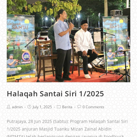
Halaqah Santai Siri 1/2025
admin
July 1, 2025
Berita
0 Comments
Putrajaya, 28 Jun 2025 (Sabtu): Program Halaqah Santai Siri
1/2025 anjuran Masjid Tuanku Mizan Zainal Abidin
(MTMZA) telah berlangsung dengan jayanya di Foodtruck