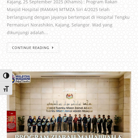
Kajang, 25 September 2025 (Khamis) : Program Rakan
Masjid Hospital (RAMAH) MTMZA Siri 4/2025 telah
berlangsung dengan jayanya bertempat di Hospital Tengku
Permaisuri Norashikin, Kajang, Selangor. Wad yang
dikunjungi adalah…
CONTINUE READING
Toggle High Contrast
Toggle Font size