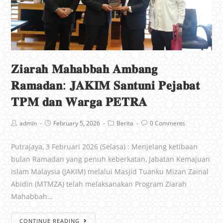
𝐙𝐢𝐚𝐫𝐚𝐡 𝐌𝐚𝐡𝐚𝐛𝐛𝐚𝐡 𝐀𝐦𝐛𝐚𝐧𝐠
𝐑𝐚𝐦𝐚𝐝𝐚𝐧: 𝐉𝐀𝐊𝐈𝐌 𝐒𝐚𝐧𝐭𝐮𝐧𝐢 𝐏𝐞𝐣𝐚𝐛𝐚𝐭
𝐓𝐏𝐌 𝐝𝐚𝐧 𝐖𝐚𝐫𝐠𝐚 𝐏𝐄𝐓𝐑𝐀
admin
February 5, 2026
Berita
0 Comments
Putrajaya, 3 Februari 2026 (Selasa) : Menjelang ketibaan
bulan Ramadan yang penuh keberkatan, Jabatan Kemajuan
Islam Malaysia (JAKIM) melalui Masjid Tuanku Mizan Zainal
Abidin (MTMZA) telah melaksanakan Program Ziarah
Mahabbah…
CONTINUE READING