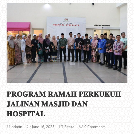
𝐏𝐑𝐎𝐆𝐑𝐀𝐌 𝐑𝐀𝐌𝐀𝐇 𝐏𝐄𝐑𝐊𝐔𝐊𝐔𝐇
𝐉𝐀𝐋𝐈𝐍𝐀𝐍 𝐌𝐀𝐒𝐉𝐈𝐃 𝐃𝐀𝐍
𝐇𝐎𝐒𝐏𝐈𝐓𝐀𝐋
admin
June 16, 2025
Berita
0 Comments