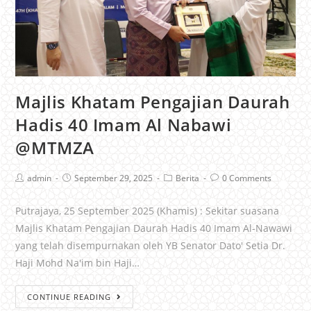
Majlis Khatam Pengajian Daurah
Hadis 40 Imam Al Nabawi
@MTMZA
admin
September 29, 2025
Berita
0 Comments
Putrajaya, 25 September 2025 (Khamis) : Sekitar suasana
Majlis Khatam Pengajian Daurah Hadis 40 Imam Al-Nawawi
yang telah disempurnakan oleh YB Senator Dato' Setia Dr.
Haji Mohd Na'im bin Haji…
CONTINUE READING