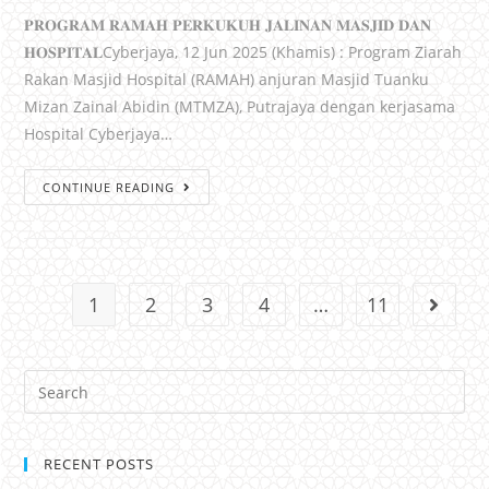
𝐏𝐑𝐎𝐆𝐑𝐀𝐌 𝐑𝐀𝐌𝐀𝐇 𝐏𝐄𝐑𝐊𝐔𝐊𝐔𝐇 𝐉𝐀𝐋𝐈𝐍𝐀𝐍 𝐌𝐀𝐒𝐉𝐈𝐃 𝐃𝐀𝐍
𝐇𝐎𝐒𝐏𝐈𝐓𝐀𝐋Cyberjaya, 12 Jun 2025 (Khamis) : Program Ziarah
Rakan Masjid Hospital (RAMAH) anjuran Masjid Tuanku
Mizan Zainal Abidin (MTMZA), Putrajaya dengan kerjasama
Hospital Cyberjaya…
CONTINUE READING
1
2
3
4
…
11
RECENT POSTS