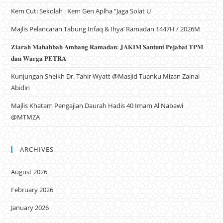
Kem Cuti Sekolah : Kem Gen Aplha “Jaga Solat U
Majlis Pelancaran Tabung Infaq & Ihya’ Ramadan 1447H / 2026M
𝐙𝐢𝐚𝐫𝐚𝐡 𝐌𝐚𝐡𝐚𝐛𝐛𝐚𝐡 𝐀𝐦𝐛𝐚𝐧𝐠 𝐑𝐚𝐦𝐚𝐝𝐚𝐧: 𝐉𝐀𝐊𝐈𝐌 𝐒𝐚𝐧𝐭𝐮𝐧𝐢 𝐏𝐞𝐣𝐚𝐛𝐚𝐭 𝐓𝐏𝐌
𝐝𝐚𝐧 𝐖𝐚𝐫𝐠𝐚 𝐏𝐄𝐓𝐑𝐀
Kunjungan Sheikh Dr. Tahir Wyatt @Masjid Tuanku Mizan Zainal
Abidin
Majlis Khatam Pengajian Daurah Hadis 40 Imam Al Nabawi
@MTMZA
ARCHIVES
August 2026
February 2026
January 2026