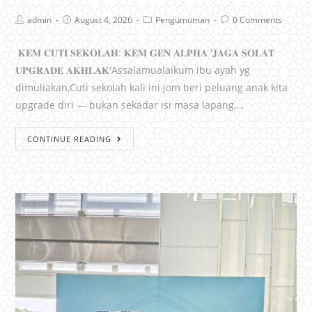
admin
August 4, 2026
Pengumuman
0 Comments
𝐊𝐄𝐌 𝐂𝐔𝐓𝐈 𝐒𝐄𝐊𝐎𝐋𝐀𝐇: 𝐊𝐄𝐌 𝐆𝐄𝐍 𝐀𝐋𝐏𝐇𝐀 '𝐉𝐀𝐆𝐀 𝐒𝐎𝐋𝐀𝐓
𝐔𝐏𝐆𝐑𝐀𝐃𝐄 𝐀𝐊𝐇𝐋𝐀𝐊'Assalamualaikum ibu ayah yg
dimuliakan,Cuti sekolah kali ini jom beri peluang anak kita
upgrade diri — bukan sekadar isi masa lapang,…
CONTINUE READING