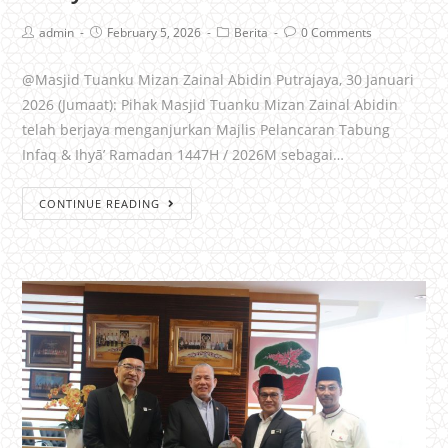
admin
February 5, 2026
Berita
0 Comments
@Masjid Tuanku Mizan Zainal Abidin Putrajaya, 30 Januari
2026 (Jumaat): Pihak Masjid Tuanku Mizan Zainal Abidin
telah berjaya menganjurkan Majlis Pelancaran Tabung
Infaq & Ihyā’ Ramadan 1447H / 2026M sebagai…
CONTINUE READING