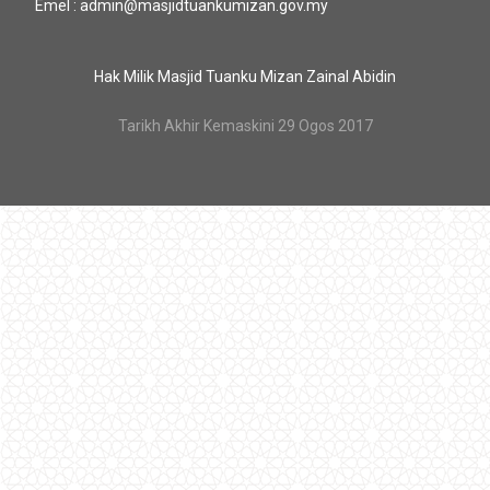
Emel : admin@masjidtuankumizan.gov.my
Hak Milik Masjid Tuanku Mizan Zainal Abidin
Tarikh Akhir Kemaskini 29 Ogos 2017