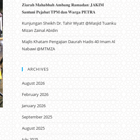
𝐙𝐢𝐚𝐫𝐚𝐡 𝐌𝐚𝐡𝐚𝐛𝐛𝐚𝐡 𝐀𝐦𝐛𝐚𝐧𝐠 𝐑𝐚𝐦𝐚𝐝𝐚𝐧: 𝐉𝐀𝐊𝐈𝐌
𝐒𝐚𝐧𝐭𝐮𝐧𝐢 𝐏𝐞𝐣𝐚𝐛𝐚𝐭 𝐓𝐏𝐌 𝐝𝐚𝐧 𝐖𝐚𝐫𝐠𝐚 𝐏𝐄𝐓𝐑𝐀
Kunjungan Sheikh Dr. Tahir Wyatt @Masjid Tuanku
Mizan Zainal Abidin
Majlis Khatam Pengajian Daurah Hadis 40 Imam Al
Nabawi @MTMZA
ARCHIVES
August 2026
February 2026
January 2026
September 2025
August 2025
July 2025