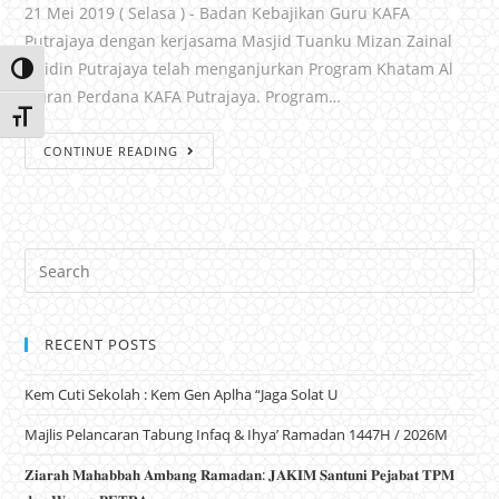
21 Mei 2019 ( Selasa ) - Badan Kebajikan Guru KAFA
Putrajaya dengan kerjasama Masjid Tuanku Mizan Zainal
Abidin Putrajaya telah menganjurkan Program Khatam Al
Toggle High Contrast
Quran Perdana KAFA Putrajaya. Program…
Toggle Font size
CONTINUE READING
RECENT POSTS
Kem Cuti Sekolah : Kem Gen Aplha “Jaga Solat U
Majlis Pelancaran Tabung Infaq & Ihya’ Ramadan 1447H / 2026M
𝐙𝐢𝐚𝐫𝐚𝐡 𝐌𝐚𝐡𝐚𝐛𝐛𝐚𝐡 𝐀𝐦𝐛𝐚𝐧𝐠 𝐑𝐚𝐦𝐚𝐝𝐚𝐧: 𝐉𝐀𝐊𝐈𝐌 𝐒𝐚𝐧𝐭𝐮𝐧𝐢 𝐏𝐞𝐣𝐚𝐛𝐚𝐭 𝐓𝐏𝐌