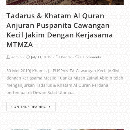
Tadarus & Khatam Al Quran
Anjuran Puspanita Cawangan
Kecil Jakim Dengan Kerjasama
MTMZA
admin
July 11, 2019
Berita
0 Comments
30 Mei 2019( Khamis ) - PUSPANITA Cawangan Kecil JAKIM
dengan kerjasama Masjid Tuanku Mizan Zainal Abidin telah
menganjurkan Tadarus & Khatam Al Quran Perdana
bertempat di Dewan Solat Utama…
CONTINUE READING