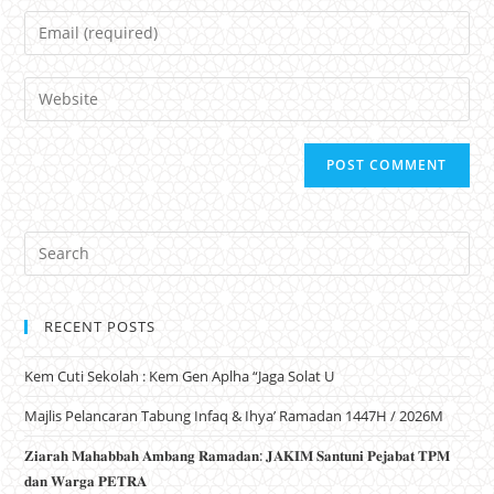
Email
Website
RECENT POSTS
Kem Cuti Sekolah : Kem Gen Aplha “Jaga Solat U
Majlis Pelancaran Tabung Infaq & Ihya’ Ramadan 1447H / 2026M
𝐙𝐢𝐚𝐫𝐚𝐡 𝐌𝐚𝐡𝐚𝐛𝐛𝐚𝐡 𝐀𝐦𝐛𝐚𝐧𝐠 𝐑𝐚𝐦𝐚𝐝𝐚𝐧: 𝐉𝐀𝐊𝐈𝐌 𝐒𝐚𝐧𝐭𝐮𝐧𝐢 𝐏𝐞𝐣𝐚𝐛𝐚𝐭 𝐓𝐏𝐌
𝐝𝐚𝐧 𝐖𝐚𝐫𝐠𝐚 𝐏𝐄𝐓𝐑𝐀