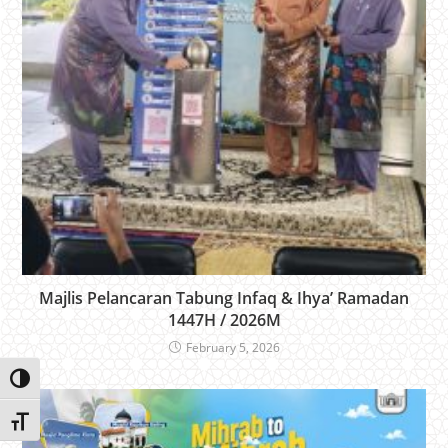
Majlis Pelancaran Tabung Infaq & Ihya’ Ramadan
1447H / 2026M
February 5, 2026
Toggle High Contrast
Toggle Font size