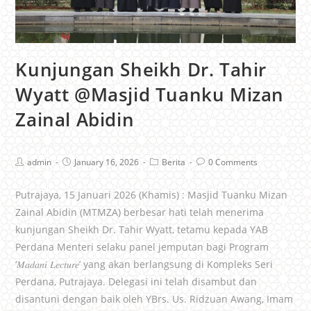
Kunjungan Sheikh Dr. Tahir
Wyatt @Masjid Tuanku Mizan
Zainal Abidin
admin
January 16, 2026
Berita
0 Comments
Putrajaya, 15 Januari 2026 (Khamis) : Masjid Tuanku Mizan
Zainal Abidin (MTMZA) berbesar hati telah menerima
kunjungan Sheikh Dr. Tahir Wyatt, tetamu kepada YAB
Perdana Menteri selaku panel jemputan bagi Program
‘𝑀𝑎𝑑𝑎𝑛𝑖 𝐿𝑒𝑐𝑡𝑢𝑟𝑒’ yang akan berlangsung di Kompleks Seri
Perdana, Putrajaya. Delegasi ini telah disambut dan
disantuni dengan baik oleh YBrs. Us. Ridzuan Awang, Imam