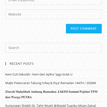
Website
RECENT POSTS
Kem Cuti Sekolah : Kem Gen Aplha “Jaga Solat U
Majlis Pelancaran Tabung Infaq & Ihya’ Ramadan 1447H / 2026M
𝐙𝐢𝐚𝐫𝐚𝐡 𝐌𝐚𝐡𝐚𝐛𝐛𝐚𝐡 𝐀𝐦𝐛𝐚𝐧𝐠 𝐑𝐚𝐦𝐚𝐝𝐚𝐧: 𝐉𝐀𝐊𝐈𝐌 𝐒𝐚𝐧𝐭𝐮𝐧𝐢 𝐏𝐞𝐣𝐚𝐛𝐚𝐭 𝐓𝐏𝐌
𝐝𝐚𝐧 𝐖𝐚𝐫𝐠𝐚 𝐏𝐄𝐓𝐑𝐀
Kunjungan Sheikh Dr. Tahir Wyatt @Masjid Tuanku Mizan Zainal