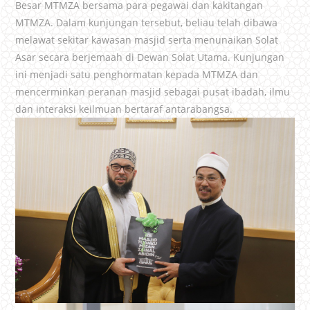
Besar MTMZA bersama para pegawai dan kakitangan
MTMZA. Dalam kunjungan tersebut, beliau telah dibawa
melawat sekitar kawasan masjid serta menunaikan Solat
Asar secara berjemaah di Dewan Solat Utama. Kunjungan
ini menjadi satu penghormatan kepada MTMZA dan
mencerminkan peranan masjid sebagai pusat ibadah, ilmu
dan interaksi keilmuan bertaraf antarabangsa.