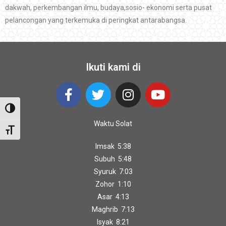
dakwah, perkembangan ilmu, budaya,sosio- ekonomi serta pusat
pelancongan yang terkemuka di peringkat antarabangsa.
Ikuti kami di
Toggle High Contrast
Waktu Solat
Toggle Font size
Imsak 5:38
Subuh 5:48
Syuruk 7:03
Zohor 1:10
Asar 4:13
Maghrib 7:13
Isyak 8:21