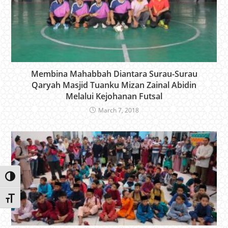
Membina Mahabbah Diantara Surau-Surau
Qaryah Masjid Tuanku Mizan Zainal Abidin
Melalui Kejohanan Futsal
March 7, 2018
Toggle High Contrast
Toggle Font size