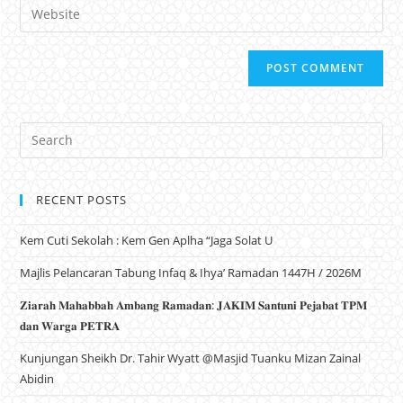
Website
RECENT POSTS
Kem Cuti Sekolah : Kem Gen Aplha “Jaga Solat U
Majlis Pelancaran Tabung Infaq & Ihya’ Ramadan 1447H / 2026M
𝐙𝐢𝐚𝐫𝐚𝐡 𝐌𝐚𝐡𝐚𝐛𝐛𝐚𝐡 𝐀𝐦𝐛𝐚𝐧𝐠 𝐑𝐚𝐦𝐚𝐝𝐚𝐧: 𝐉𝐀𝐊𝐈𝐌 𝐒𝐚𝐧𝐭𝐮𝐧𝐢 𝐏𝐞𝐣𝐚𝐛𝐚𝐭 𝐓𝐏𝐌
𝐝𝐚𝐧 𝐖𝐚𝐫𝐠𝐚 𝐏𝐄𝐓𝐑𝐀
Kunjungan Sheikh Dr. Tahir Wyatt @Masjid Tuanku Mizan Zainal
Abidin