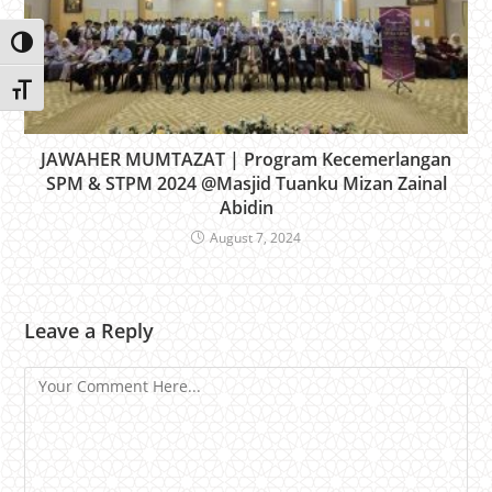
Toggle High Contrast
Toggle Font size
JAWAHER MUMTAZAT | Program Kecemerlangan
SPM & STPM 2024 @Masjid Tuanku Mizan Zainal
Abidin
August 7, 2024
Leave a Reply
Comment