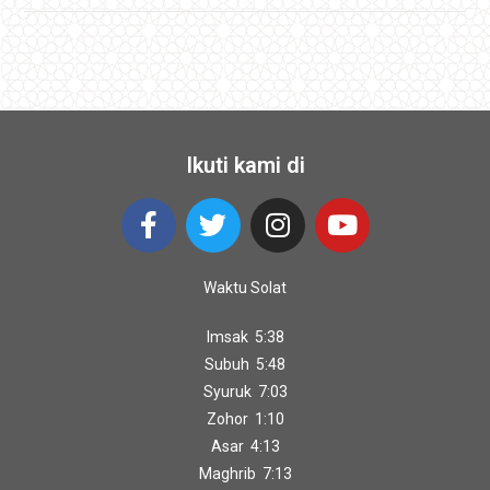
Ikuti kami di
Waktu Solat
Imsak 5:38
Subuh 5:48
Syuruk 7:03
Zohor 1:10
Asar 4:13
Maghrib 7:13