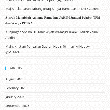
Majlis Pelancaran Tabung Infaq & Ihya’ Ramadan 1447H / 2026M
𝐙𝐢𝐚𝐫𝐚𝐡 𝐌𝐚𝐡𝐚𝐛𝐛𝐚𝐡 𝐀𝐦𝐛𝐚𝐧𝐠 𝐑𝐚𝐦𝐚𝐝𝐚𝐧: 𝐉𝐀𝐊𝐈𝐌 𝐒𝐚𝐧𝐭𝐮𝐧𝐢 𝐏𝐞𝐣𝐚𝐛𝐚𝐭 𝐓𝐏𝐌
𝐝𝐚𝐧 𝐖𝐚𝐫𝐠𝐚 𝐏𝐄𝐓𝐑𝐀
Kunjungan Sheikh Dr. Tahir Wyatt @Masjid Tuanku Mizan Zainal
Abidin
Majlis Khatam Pengajian Daurah Hadis 40 Imam Al Nabawi
@MTMZA
ARCHIVES
August 2026
February 2026
January 2026
September 2025