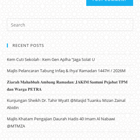
RECENT POSTS
Kem Cuti Sekolah : Kem Gen Aplha “Jaga Solat U
Majlis Pelancaran Tabung Infaq & Ihya’ Ramadan 1447H / 2026M
𝐙𝐢𝐚𝐫𝐚𝐡 𝐌𝐚𝐡𝐚𝐛𝐛𝐚𝐡 𝐀𝐦𝐛𝐚𝐧𝐠 𝐑𝐚𝐦𝐚𝐝𝐚𝐧: 𝐉𝐀𝐊𝐈𝐌 𝐒𝐚𝐧𝐭𝐮𝐧𝐢 𝐏𝐞𝐣𝐚𝐛𝐚𝐭 𝐓𝐏𝐌
𝐝𝐚𝐧 𝐖𝐚𝐫𝐠𝐚 𝐏𝐄𝐓𝐑𝐀
Kunjungan Sheikh Dr. Tahir Wyatt @Masjid Tuanku Mizan Zainal
Abidin
Majlis Khatam Pengajian Daurah Hadis 40 Imam Al Nabawi
@MTMZA