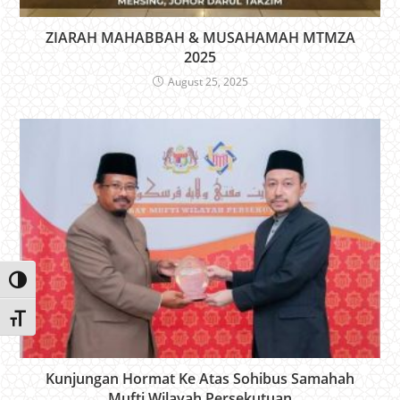
ZIARAH MAHABBAH & MUSAHAMAH MTMZA
2025
August 25, 2025
Toggle High Contrast
Toggle Font size
Kunjungan Hormat Ke Atas Sohibus Samahah
Mufti Wilayah Persekutuan