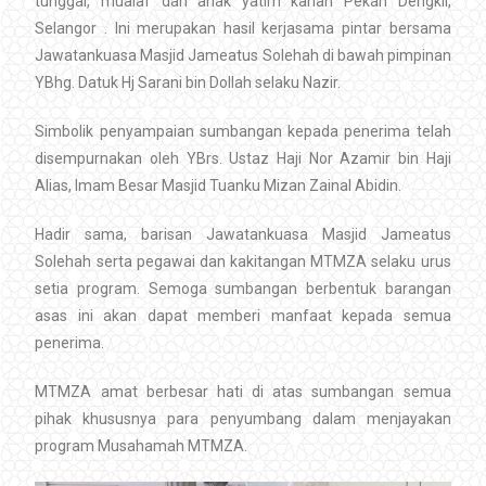
tunggal, mualaf dan anak yatim kariah Pekan Dengkil,
Selangor . Ini merupakan hasil kerjasama pintar bersama
Jawatankuasa Masjid Jameatus Solehah di bawah pimpinan
YBhg. Datuk Hj Sarani bin Dollah selaku Nazir.
Simbolik penyampaian sumbangan kepada penerima telah
disempurnakan oleh YBrs. Ustaz Haji Nor Azamir bin Haji
Alias, Imam Besar Masjid Tuanku Mizan Zainal Abidin.
Hadir sama, barisan Jawatankuasa Masjid Jameatus
Solehah serta pegawai dan kakitangan MTMZA selaku urus
setia program. Semoga sumbangan berbentuk barangan
asas ini akan dapat memberi manfaat kepada semua
penerima.
MTMZA amat berbesar hati di atas sumbangan semua
pihak khususnya para penyumbang dalam menjayakan
program Musahamah MTMZA.