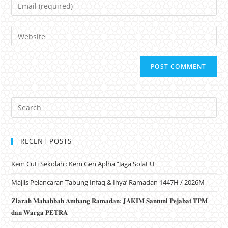
Email
Website
RECENT POSTS
Kem Cuti Sekolah : Kem Gen Aplha “Jaga Solat U
Majlis Pelancaran Tabung Infaq & Ihya’ Ramadan 1447H / 2026M
𝐙𝐢𝐚𝐫𝐚𝐡 𝐌𝐚𝐡𝐚𝐛𝐛𝐚𝐡 𝐀𝐦𝐛𝐚𝐧𝐠 𝐑𝐚𝐦𝐚𝐝𝐚𝐧: 𝐉𝐀𝐊𝐈𝐌 𝐒𝐚𝐧𝐭𝐮𝐧𝐢 𝐏𝐞𝐣𝐚𝐛𝐚𝐭 𝐓𝐏𝐌
𝐝𝐚𝐧 𝐖𝐚𝐫𝐠𝐚 𝐏𝐄𝐓𝐑𝐀