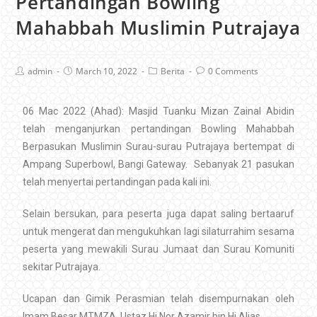
Pertandingan Bowling
Mahabbah Muslimin Putrajaya
admin
March 10, 2022
Berita
0 Comments
06 Mac 2022 (Ahad): Masjid Tuanku Mizan Zainal Abidin
telah menganjurkan pertandingan Bowling Mahabbah
Berpasukan Muslimin Surau-surau Putrajaya bertempat di
Ampang Superbowl, Bangi Gateway. Sebanyak 21 pasukan
telah menyertai pertandingan pada kali ini.
Selain bersukan, para peserta juga dapat saling bertaaruf
untuk mengerat dan mengukuhkan lagi silaturrahim sesama
peserta yang mewakili Surau Jumaat dan Surau Komuniti
sekitar Putrajaya.
Ucapan dan Gimik Perasmian telah disempurnakan oleh
Imam Besar MTMZA, Ustaz Hj Nor Azamir bin Hj Alias.