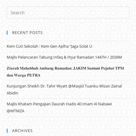
RECENT POSTS
Kem Cuti Sekolah : Kem Gen Aplha “Jaga Solat U
Majlis Pelancaran Tabung Infaq & Ihya’ Ramadan 1447H / 2026M
𝐙𝐢𝐚𝐫𝐚𝐡 𝐌𝐚𝐡𝐚𝐛𝐛𝐚𝐡 𝐀𝐦𝐛𝐚𝐧𝐠 𝐑𝐚𝐦𝐚𝐝𝐚𝐧: 𝐉𝐀𝐊𝐈𝐌 𝐒𝐚𝐧𝐭𝐮𝐧𝐢 𝐏𝐞𝐣𝐚𝐛𝐚𝐭 𝐓𝐏𝐌
𝐝𝐚𝐧 𝐖𝐚𝐫𝐠𝐚 𝐏𝐄𝐓𝐑𝐀
Kunjungan Sheikh Dr. Tahir Wyatt @Masjid Tuanku Mizan Zainal
Abidin
Majlis Khatam Pengajian Daurah Hadis 40 Imam Al Nabawi
@MTMZA
ARCHIVES