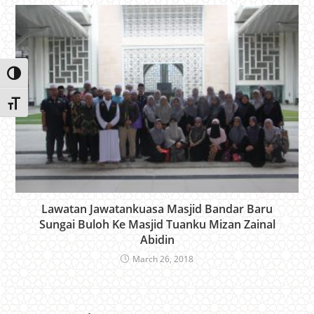
Toggle High Contrast
Toggle Font size
Lawatan Jawatankuasa Masjid Bandar Baru
Sungai Buloh Ke Masjid Tuanku Mizan Zainal
Abidin
March 26, 2018