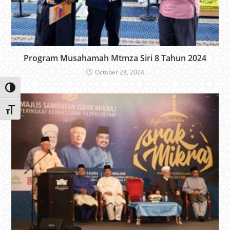
Program Musahamah Mtmza Siri 8 Tahun 2024
October 28, 2024
Toggle High Contrast
Toggle Font size