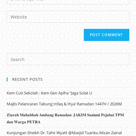
Website
RECENT POSTS
Kem Cuti Sekolah : Kem Gen Aplha “Jaga Solat U
Majlis Pelancaran Tabung Infaq & Ihya’ Ramadan 1447H / 2026M
𝐙𝐢𝐚𝐫𝐚𝐡 𝐌𝐚𝐡𝐚𝐛𝐛𝐚𝐡 𝐀𝐦𝐛𝐚𝐧𝐠 𝐑𝐚𝐦𝐚𝐝𝐚𝐧: 𝐉𝐀𝐊𝐈𝐌 𝐒𝐚𝐧𝐭𝐮𝐧𝐢 𝐏𝐞𝐣𝐚𝐛𝐚𝐭 𝐓𝐏𝐌
𝐝𝐚𝐧 𝐖𝐚𝐫𝐠𝐚 𝐏𝐄𝐓𝐑𝐀
Kunjungan Sheikh Dr. Tahir Wyatt @Masjid Tuanku Mizan Zainal