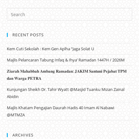
RECENT POSTS
Kem Cuti Sekolah : Kem Gen Aplha “Jaga Solat U
Majlis Pelancaran Tabung Infaq & Ihya’ Ramadan 1447H / 2026M
𝐙𝐢𝐚𝐫𝐚𝐡 𝐌𝐚𝐡𝐚𝐛𝐛𝐚𝐡 𝐀𝐦𝐛𝐚𝐧𝐠 𝐑𝐚𝐦𝐚𝐝𝐚𝐧: 𝐉𝐀𝐊𝐈𝐌 𝐒𝐚𝐧𝐭𝐮𝐧𝐢 𝐏𝐞𝐣𝐚𝐛𝐚𝐭 𝐓𝐏𝐌
𝐝𝐚𝐧 𝐖𝐚𝐫𝐠𝐚 𝐏𝐄𝐓𝐑𝐀
Kunjungan Sheikh Dr. Tahir Wyatt @Masjid Tuanku Mizan Zainal
Abidin
Majlis Khatam Pengajian Daurah Hadis 40 Imam Al Nabawi
@MTMZA
ARCHIVES