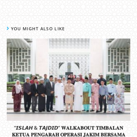
YOU MIGHT ALSO LIKE
“𝙄𝙎𝙇𝘼𝙃 & 𝙏𝘼𝙅𝘿𝙄𝘿” 𝐖𝐀𝐋𝐊𝐀𝐁𝐎𝐔𝐓 𝐓𝐈𝐌𝐁𝐀𝐋𝐀𝐍
𝐊𝐄𝐓𝐔𝐀 𝐏𝐄𝐍𝐆𝐀𝐑𝐀𝐇 𝐎𝐏𝐄𝐑𝐀𝐒𝐈 𝐉𝐀𝐊𝐈𝐌 𝐁𝐄𝐑𝐒𝐀𝐌𝐀