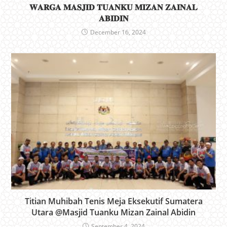
𝐖𝐀𝐑𝐆𝐀 𝐌𝐀𝐒𝐉𝐈𝐃 𝐓𝐔𝐀𝐍𝐊𝐔 𝐌𝐈𝐙𝐀𝐍 𝐙𝐀𝐈𝐍𝐀𝐋
𝐀𝐁𝐈𝐃𝐈𝐍
December 16, 2024
Titian Muhibah Tenis Meja Eksekutif Sumatera
Utara @Masjid Tuanku Mizan Zainal Abidin
September 4, 2024