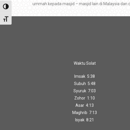
ummah kepada masjid – masjid lain di Malaysia dan d
Toggle High Contrast
Toggle Font size
Waktu Solat
Imsak 5:38
Subuh 5:48
Syuruk 7:03
Zohor 1:10
Asar 4:13
Maghrib 7:13
Isyak 8:21