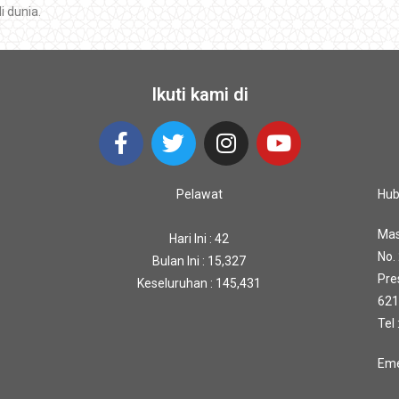
i dunia.
Ikuti kami di
Pelawat
Hub
Mas
Hari Ini : 42
No.
Bulan Ini : 15,327
Pre
Keseluruhan : 145,431
621
Tel
Eme