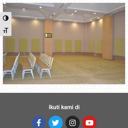
Toggle High Contrast
Toggle Font size
Ikuti kami di