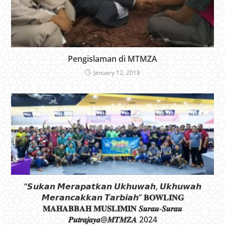
Pengislaman di MTMZA
January 12, 2018
“𝙎𝙪𝙠𝙖𝙣 𝙈𝙚𝙧𝙖𝙥𝙖𝙩𝙠𝙖𝙣 𝙐𝙠𝙝𝙪𝙬𝙖𝙝, 𝙐𝙠𝙝𝙪𝙬𝙖𝙝
𝙈𝙚𝙧𝙖𝙣𝙘𝙖𝙠𝙠𝙖𝙣 𝙏𝙖𝙧𝙗𝙞𝙖𝙝” 𝐁𝐎𝐖𝐋𝐈𝐍𝐆
𝐌𝐀𝐇𝐀𝐁𝐁𝐀𝐇 𝐌𝐔𝐒𝐋𝐈𝐌𝐈𝐍 𝑺𝒖𝒓𝒂𝒖-𝑺𝒖𝒓𝒂𝒖
𝑷𝒖𝒕𝒓𝒂𝒋𝒂𝒚𝒂@𝑴𝑻𝑴𝒁𝑨 2024