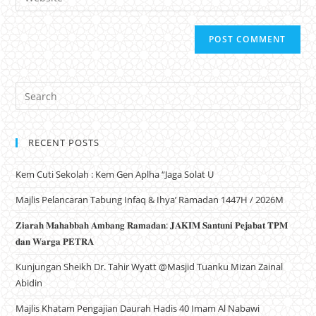
RECENT POSTS
Kem Cuti Sekolah : Kem Gen Aplha “Jaga Solat U
Majlis Pelancaran Tabung Infaq & Ihya’ Ramadan 1447H / 2026M
𝐙𝐢𝐚𝐫𝐚𝐡 𝐌𝐚𝐡𝐚𝐛𝐛𝐚𝐡 𝐀𝐦𝐛𝐚𝐧𝐠 𝐑𝐚𝐦𝐚𝐝𝐚𝐧: 𝐉𝐀𝐊𝐈𝐌 𝐒𝐚𝐧𝐭𝐮𝐧𝐢 𝐏𝐞𝐣𝐚𝐛𝐚𝐭 𝐓𝐏𝐌
𝐝𝐚𝐧 𝐖𝐚𝐫𝐠𝐚 𝐏𝐄𝐓𝐑𝐀
Kunjungan Sheikh Dr. Tahir Wyatt @Masjid Tuanku Mizan Zainal
Abidin
Majlis Khatam Pengajian Daurah Hadis 40 Imam Al Nabawi