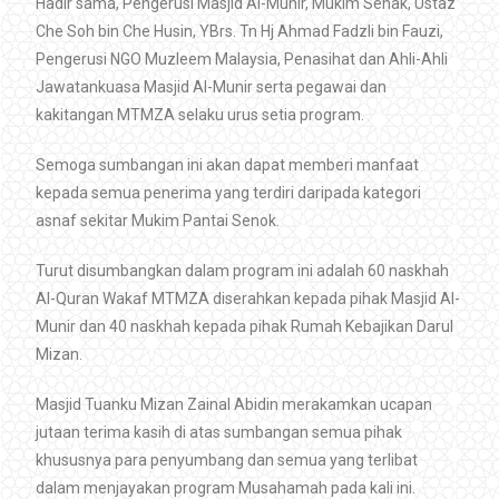
Hadir sama, Pengerusi Masjid Al-Munir, Mukim Senak, Ustaz
Che Soh bin Che Husin, YBrs. Tn Hj Ahmad Fadzli bin Fauzi,
Pengerusi NGO Muzleem Malaysia, Penasihat dan Ahli-Ahli
Jawatankuasa Masjid Al-Munir serta pegawai dan
kakitangan MTMZA selaku urus setia program.
Semoga sumbangan ini akan dapat memberi manfaat
kepada semua penerima yang terdiri daripada kategori
asnaf sekitar Mukim Pantai Senok.
Turut disumbangkan dalam program ini adalah 60 naskhah
Al-Quran Wakaf MTMZA diserahkan kepada pihak Masjid Al-
Munir dan 40 naskhah kepada pihak Rumah Kebajikan Darul
Mizan.
Masjid Tuanku Mizan Zainal Abidin merakamkan ucapan
jutaan terima kasih di atas sumbangan semua pihak
khususnya para penyumbang dan semua yang terlibat
dalam menjayakan program Musahamah pada kali ini.