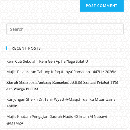
RECENT POSTS
Kem Cuti Sekolah : Kem Gen Aplha “Jaga Solat U
Majlis Pelancaran Tabung Infaq & Ihya’ Ramadan 1447H / 2026M
𝐙𝐢𝐚𝐫𝐚𝐡 𝐌𝐚𝐡𝐚𝐛𝐛𝐚𝐡 𝐀𝐦𝐛𝐚𝐧𝐠 𝐑𝐚𝐦𝐚𝐝𝐚𝐧: 𝐉𝐀𝐊𝐈𝐌 𝐒𝐚𝐧𝐭𝐮𝐧𝐢 𝐏𝐞𝐣𝐚𝐛𝐚𝐭 𝐓𝐏𝐌
𝐝𝐚𝐧 𝐖𝐚𝐫𝐠𝐚 𝐏𝐄𝐓𝐑𝐀
Kunjungan Sheikh Dr. Tahir Wyatt @Masjid Tuanku Mizan Zainal
Abidin
Majlis Khatam Pengajian Daurah Hadis 40 Imam Al Nabawi
@MTMZA