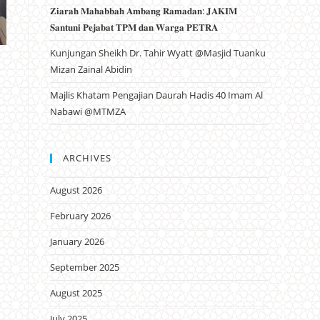
𝐙𝐢𝐚𝐫𝐚𝐡 𝐌𝐚𝐡𝐚𝐛𝐛𝐚𝐡 𝐀𝐦𝐛𝐚𝐧𝐠 𝐑𝐚𝐦𝐚𝐝𝐚𝐧: 𝐉𝐀𝐊𝐈𝐌
𝐒𝐚𝐧𝐭𝐮𝐧𝐢 𝐏𝐞𝐣𝐚𝐛𝐚𝐭 𝐓𝐏𝐌 𝐝𝐚𝐧 𝐖𝐚𝐫𝐠𝐚 𝐏𝐄𝐓𝐑𝐀
Kunjungan Sheikh Dr. Tahir Wyatt @Masjid Tuanku
Mizan Zainal Abidin
Majlis Khatam Pengajian Daurah Hadis 40 Imam Al
Nabawi @MTMZA
ARCHIVES
August 2026
February 2026
January 2026
September 2025
August 2025
July 2025