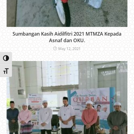
Sumbangan Kasih Aidilfitri 2021 MTMZA Kepada
Asnaf dan OKU.
May 12, 2021
Toggle High Contrast
Toggle Font size