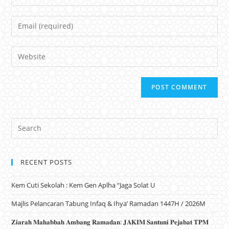
Email
Website
RECENT POSTS
Kem Cuti Sekolah : Kem Gen Aplha “Jaga Solat U
Majlis Pelancaran Tabung Infaq & Ihya’ Ramadan 1447H / 2026M
𝐙𝐢𝐚𝐫𝐚𝐡 𝐌𝐚𝐡𝐚𝐛𝐛𝐚𝐡 𝐀𝐦𝐛𝐚𝐧𝐠 𝐑𝐚𝐦𝐚𝐝𝐚𝐧: 𝐉𝐀𝐊𝐈𝐌 𝐒𝐚𝐧𝐭𝐮𝐧𝐢 𝐏𝐞𝐣𝐚𝐛𝐚𝐭 𝐓𝐏𝐌