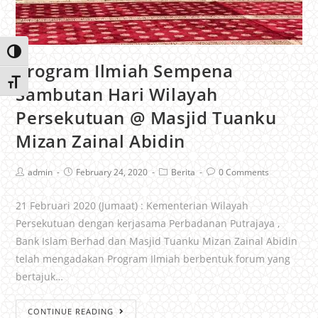
Toggle High Contrast
Program Ilmiah Sempena
Toggle Font size
Sambutan Hari Wilayah
Persekutuan @ Masjid Tuanku
Mizan Zainal Abidin
admin
February 24, 2020
Berita
0 Comments
21 Februari 2020 (Jumaat) : Kementerian Wilayah
Persekutuan dengan kerjasama Perbadanan Putrajaya ,
Bank Islam Berhad dan Masjid Tuanku Mizan Zainal Abidin
telah mengadakan Program Ilmiah berbentuk forum yang
bertajuk…
CONTINUE READING