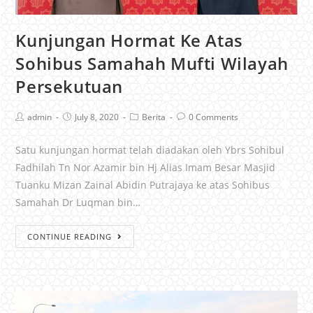
Kunjungan Hormat Ke Atas
Sohibus Samahah Mufti Wilayah
Persekutuan
admin
July 8, 2020
Berita
0 Comments
Satu kunjungan hormat telah diadakan oleh Ybrs Sohibul
Fadhilah Tn Nor Azamir bin Hj Alias Imam Besar Masjid
Tuanku Mizan Zainal Abidin Putrajaya ke atas Sohibus
Samahah Dr Luqman bin…
CONTINUE READING