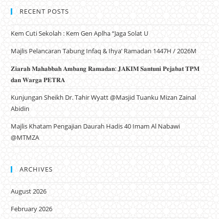
RECENT POSTS
Kem Cuti Sekolah : Kem Gen Aplha “Jaga Solat U
Majlis Pelancaran Tabung Infaq & Ihya’ Ramadan 1447H / 2026M
𝐙𝐢𝐚𝐫𝐚𝐡 𝐌𝐚𝐡𝐚𝐛𝐛𝐚𝐡 𝐀𝐦𝐛𝐚𝐧𝐠 𝐑𝐚𝐦𝐚𝐝𝐚𝐧: 𝐉𝐀𝐊𝐈𝐌 𝐒𝐚𝐧𝐭𝐮𝐧𝐢 𝐏𝐞𝐣𝐚𝐛𝐚𝐭 𝐓𝐏𝐌
𝐝𝐚𝐧 𝐖𝐚𝐫𝐠𝐚 𝐏𝐄𝐓𝐑𝐀
Kunjungan Sheikh Dr. Tahir Wyatt @Masjid Tuanku Mizan Zainal
Abidin
Majlis Khatam Pengajian Daurah Hadis 40 Imam Al Nabawi
@MTMZA
ARCHIVES
August 2026
February 2026