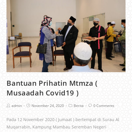
Bantuan Prihatin Mtmza (
Musaadah Covid19 )
admin
November 24, 2020
Berita
0 Comments
Pada 12 November 2020 ( Jumaat ) bertempat di Surau Al
Muqarrabin, Kampung Mambau Seremban Negeri