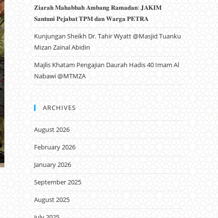
𝐙𝐢𝐚𝐫𝐚𝐡 𝐌𝐚𝐡𝐚𝐛𝐛𝐚𝐡 𝐀𝐦𝐛𝐚𝐧𝐠 𝐑𝐚𝐦𝐚𝐝𝐚𝐧: 𝐉𝐀𝐊𝐈𝐌
𝐒𝐚𝐧𝐭𝐮𝐧𝐢 𝐏𝐞𝐣𝐚𝐛𝐚𝐭 𝐓𝐏𝐌 𝐝𝐚𝐧 𝐖𝐚𝐫𝐠𝐚 𝐏𝐄𝐓𝐑𝐀
Kunjungan Sheikh Dr. Tahir Wyatt @Masjid Tuanku
Mizan Zainal Abidin
Majlis Khatam Pengajian Daurah Hadis 40 Imam Al
Nabawi @MTMZA
ARCHIVES
August 2026
February 2026
January 2026
September 2025
August 2025
July 2025