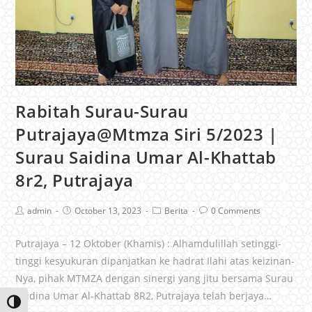
Rabitah Surau-Surau
Putrajaya@Mtmza Siri 5/2023 |
Surau Saidina Umar Al-Khattab
8r2, Putrajaya
admin
October 13, 2023
Berita
0 Comments
Putrajaya – 12 Oktober (Khamis) : Alhamdulillah setinggi-
tinggi kesyukuran dipanjatkan ke hadrat Ilahi atas keizinan-
Nya, pihak MTMZA dengan sinergi yang jitu bersama Surau
Saidina Umar Al-Khattab 8R2, Putrajaya telah berjaya…
Toggle High Contrast