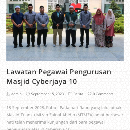
Lawatan Pegawai Pengurusan
Masjid Cyberjaya 10
admin
September 15, 2023
Berita
0 Comments
13 September 2023, Rabu : Pada hari Rabu yang lalu, pihak
Masjid Tuanku Mizan Zainal Abidin (MTMZA) amat berbesar
hati telah menerima kunjungan dari para pegawai
pengurusan Masjid Cyberjaya 10.…