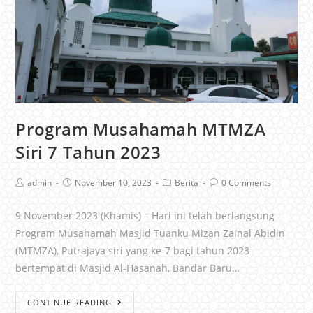
Program Musahamah MTMZA
Siri 7 Tahun 2023
admin
November 10, 2023
Berita
0 Comments
9 November 2023 (Khamis) – Hari ini telah berlangsung
Program Musahamah Masjid Tuanku Mizan Zainal Abidin
(MTMZA), Putrajaya siri yang ke-7 bagi tahun 2023
bertempat di Masjid Al-Hasanah, Bandar Baru…
CONTINUE READING