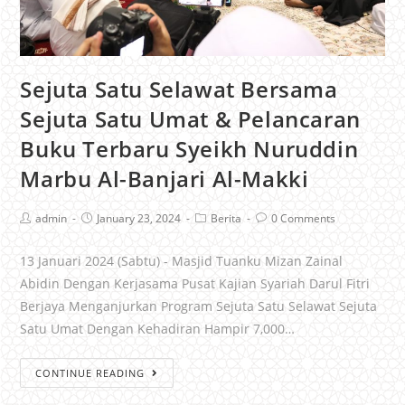
Sejuta Satu Selawat Bersama
Sejuta Satu Umat & Pelancaran
Buku Terbaru Syeikh Nuruddin
Marbu Al-Banjari Al-Makki
admin
January 23, 2024
Berita
0 Comments
13 Januari 2024 (Sabtu) - Masjid Tuanku Mizan Zainal
Abidin Dengan Kerjasama Pusat Kajian Syariah Darul Fitri
Berjaya Menganjurkan Program Sejuta Satu Selawat Sejuta
Satu Umat Dengan Kehadiran Hampir 7,000…
CONTINUE READING