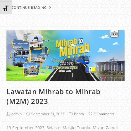
CONTINUE READING
Toggle Font size
Lawatan Mihrab to Mihrab
(M2M) 2023
admin
September 21, 2023
Berita
0 Comments
19 September 2023, Selasa : Masjid Tuanku Mizan Zainal