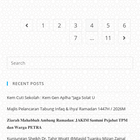
1
2
3
4
5
6
7
…
11
RECENT POSTS
Kem Cuti Sekolah : Kem Gen Aplha “Jaga Solat U
Majlis Pelancaran Tabung Infaq & Ihya’ Ramadan 1447H / 2026M
𝐙𝐢𝐚𝐫𝐚𝐡 𝐌𝐚𝐡𝐚𝐛𝐛𝐚𝐡 𝐀𝐦𝐛𝐚𝐧𝐠 𝐑𝐚𝐦𝐚𝐝𝐚𝐧: 𝐉𝐀𝐊𝐈𝐌 𝐒𝐚𝐧𝐭𝐮𝐧𝐢 𝐏𝐞𝐣𝐚𝐛𝐚𝐭 𝐓𝐏𝐌
𝐝𝐚𝐧 𝐖𝐚𝐫𝐠𝐚 𝐏𝐄𝐓𝐑𝐀
Kunjungan Sheikh Dr. Tahir Wyatt @Masjid Tuanku Mizan Zainal