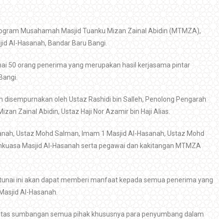
 Program Musahamah Masjid Tuanku Mizan Zainal Abidin (MTMZA),
sjid Al-Hasanah, Bandar Baru Bangi.
 50 orang penerima yang merupakan hasil kerjasama pintar
Bangi.
disempurnakan oleh Ustaz Rashidi bin Salleh, Penolong Pengarah
n Zainal Abidin, Ustaz Haji Nor Azamir bin Haji Alias.
asanah, Ustaz Mohd Salman, Imam 1 Masjid Al-Hasanah, Ustaz Mohd
atankuasa Masjid Al-Hasanah serta pegawai dan kakitangan MTMZA
unai ini akan dapat memberi manfaat kepada semua penerima yang
 Masjid Al-Hasanah.
di atas sumbangan semua pihak khususnya para penyumbang dalam