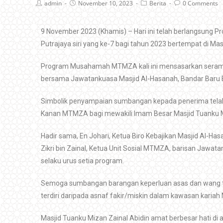
admin
November 10, 2023
Berita
0 Comments
9 November 2023 (Khamis) – Hari ini telah berlangsung
Putrajaya siri yang ke-7 bagi tahun 2023 bertempat di Ma
Program Musahamah MTMZA kali ini mensasarkan seramai
bersama Jawatankuasa Masjid Al-Hasanah, Bandar Baru 
Simbolik penyampaian sumbangan kepada penerima telah 
Kanan MTMZA bagi mewakili Imam Besar Masjid Tuanku Miza
Hadir sama, En Johari, Ketua Biro Kebajikan Masjid Al-H
Zikri bin Zainal, Ketua Unit Sosial MTMZA, barisan Jaw
selaku urus setia program.
Semoga sumbangan barangan keperluan asas dan wang t
terdiri daripada asnaf fakir/miskin dalam kawasan kariah
Masjid Tuanku Mizan Zainal Abidin amat berbesar hati 