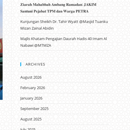
𝐙𝐢𝐚𝐫𝐚𝐡 𝐌𝐚𝐡𝐚𝐛𝐛𝐚𝐡 𝐀𝐦𝐛𝐚𝐧𝐠 𝐑𝐚𝐦𝐚𝐝𝐚𝐧: 𝐉𝐀𝐊𝐈𝐌
𝐒𝐚𝐧𝐭𝐮𝐧𝐢 𝐏𝐞𝐣𝐚𝐛𝐚𝐭 𝐓𝐏𝐌 𝐝𝐚𝐧 𝐖𝐚𝐫𝐠𝐚 𝐏𝐄𝐓𝐑𝐀
Kunjungan Sheikh Dr. Tahir Wyatt @Masjid Tuanku
Mizan Zainal Abidin
Majlis Khatam Pengajian Daurah Hadis 40 Imam Al
Nabawi @MTMZA
ARCHIVES
August 2026
February 2026
January 2026
September 2025
August 2025
July 2025