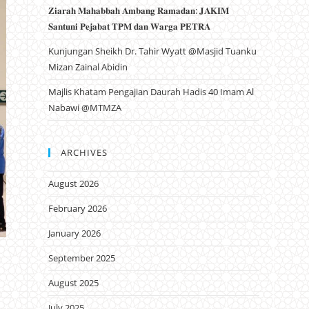
𝐙𝐢𝐚𝐫𝐚𝐡 𝐌𝐚𝐡𝐚𝐛𝐛𝐚𝐡 𝐀𝐦𝐛𝐚𝐧𝐠 𝐑𝐚𝐦𝐚𝐝𝐚𝐧: 𝐉𝐀𝐊𝐈𝐌
𝐒𝐚𝐧𝐭𝐮𝐧𝐢 𝐏𝐞𝐣𝐚𝐛𝐚𝐭 𝐓𝐏𝐌 𝐝𝐚𝐧 𝐖𝐚𝐫𝐠𝐚 𝐏𝐄𝐓𝐑𝐀
Kunjungan Sheikh Dr. Tahir Wyatt @Masjid Tuanku
Mizan Zainal Abidin
Majlis Khatam Pengajian Daurah Hadis 40 Imam Al
Nabawi @MTMZA
ARCHIVES
August 2026
February 2026
January 2026
September 2025
August 2025
July 2025