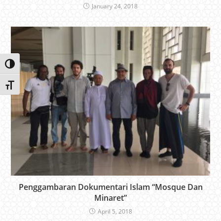
January 24, 2018
Toggle High Contrast
Toggle Font size
Penggambaran Dokumentari Islam “Mosque Dan
Minaret”
April 5, 2018