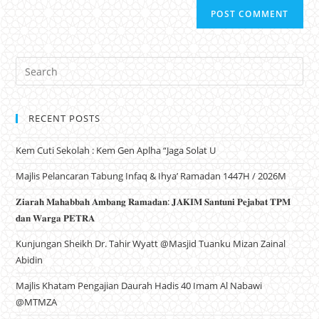
RECENT POSTS
Kem Cuti Sekolah : Kem Gen Aplha “Jaga Solat U
Majlis Pelancaran Tabung Infaq & Ihya’ Ramadan 1447H / 2026M
𝐙𝐢𝐚𝐫𝐚𝐡 𝐌𝐚𝐡𝐚𝐛𝐛𝐚𝐡 𝐀𝐦𝐛𝐚𝐧𝐠 𝐑𝐚𝐦𝐚𝐝𝐚𝐧: 𝐉𝐀𝐊𝐈𝐌 𝐒𝐚𝐧𝐭𝐮𝐧𝐢 𝐏𝐞𝐣𝐚𝐛𝐚𝐭 𝐓𝐏𝐌
𝐝𝐚𝐧 𝐖𝐚𝐫𝐠𝐚 𝐏𝐄𝐓𝐑𝐀
Kunjungan Sheikh Dr. Tahir Wyatt @Masjid Tuanku Mizan Zainal
Abidin
Majlis Khatam Pengajian Daurah Hadis 40 Imam Al Nabawi
@MTMZA