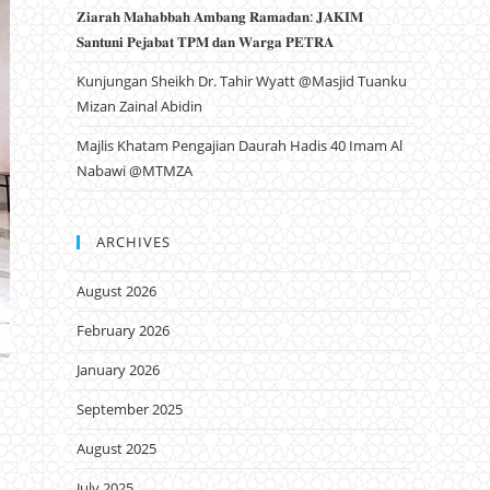
𝐙𝐢𝐚𝐫𝐚𝐡 𝐌𝐚𝐡𝐚𝐛𝐛𝐚𝐡 𝐀𝐦𝐛𝐚𝐧𝐠 𝐑𝐚𝐦𝐚𝐝𝐚𝐧: 𝐉𝐀𝐊𝐈𝐌
𝐒𝐚𝐧𝐭𝐮𝐧𝐢 𝐏𝐞𝐣𝐚𝐛𝐚𝐭 𝐓𝐏𝐌 𝐝𝐚𝐧 𝐖𝐚𝐫𝐠𝐚 𝐏𝐄𝐓𝐑𝐀
Kunjungan Sheikh Dr. Tahir Wyatt @Masjid Tuanku
Mizan Zainal Abidin
Majlis Khatam Pengajian Daurah Hadis 40 Imam Al
Nabawi @MTMZA
ARCHIVES
August 2026
February 2026
January 2026
September 2025
August 2025
July 2025