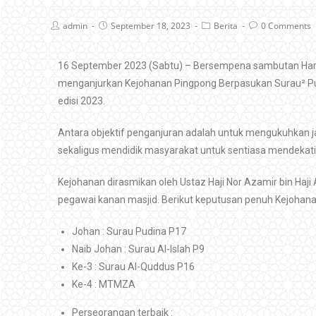
admin
September 18, 2023
Berita
0 Comments
16 September 2023 (Sabtu) – Bersempena sambutan Hari 
menganjurkan Kejohanan Pingpong Berpasukan Surau² P
edisi 2023.
Antara objektif penganjuran adalah untuk mengukuhkan ja
sekaligus mendidik masyarakat untuk sentiasa mendekati
Kejohanan dirasmikan oleh Ustaz Haji Nor Azamir bin Haj
pegawai kanan masjid.
Berikut keputusan penuh Kejohan
Johan : Surau Pudina P17
Naib Johan : Surau Al-Islah P9
Ke-3 : Surau Al-Quddus P16
Ke-4 : MTMZA
Perseorangan terbaik :