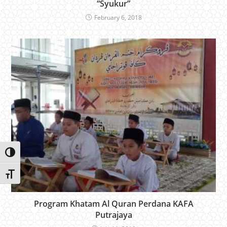
“Syukur”
February 6, 2018
Toggle High Contrast
Toggle Font size
Program Khatam Al Quran Perdana KAFA
Putrajaya