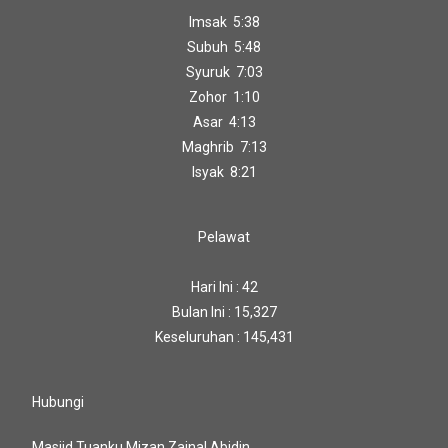
Imsak 5:38
Subuh 5:48
Syuruk 7:03
Zohor 1:10
Asar 4:13
Maghrib 7:13
Isyak 8:21
Pelawat
Hari Ini : 42
Bulan Ini : 15,327
Keseluruhan : 145,431
Hubungi
Masjid Tuanku Mizan Zainal Abidin