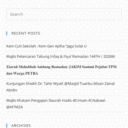
RECENT POSTS
Kem Cuti Sekolah : Kem Gen Aplha “Jaga Solat U
Majlis Pelancaran Tabung Infaq & Ihya’ Ramadan 1447H / 2026M
𝐙𝐢𝐚𝐫𝐚𝐡 𝐌𝐚𝐡𝐚𝐛𝐛𝐚𝐡 𝐀𝐦𝐛𝐚𝐧𝐠 𝐑𝐚𝐦𝐚𝐝𝐚𝐧: 𝐉𝐀𝐊𝐈𝐌 𝐒𝐚𝐧𝐭𝐮𝐧𝐢 𝐏𝐞𝐣𝐚𝐛𝐚𝐭 𝐓𝐏𝐌
𝐝𝐚𝐧 𝐖𝐚𝐫𝐠𝐚 𝐏𝐄𝐓𝐑𝐀
Kunjungan Sheikh Dr. Tahir Wyatt @Masjid Tuanku Mizan Zainal
Abidin
Majlis Khatam Pengajian Daurah Hadis 40 Imam Al Nabawi
@MTMZA
ARCHIVES