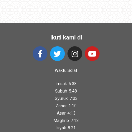
Ikuti kami di
Waktu Solat
Imsak 5:38
Subuh 5:48
Syuruk 7:03
Zohor 1:10
Asar 4:13
Maghrib 7:13
Isyak 8:21