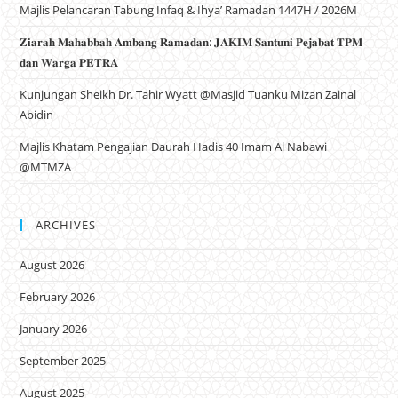
Majlis Pelancaran Tabung Infaq & Ihya’ Ramadan 1447H / 2026M
𝐙𝐢𝐚𝐫𝐚𝐡 𝐌𝐚𝐡𝐚𝐛𝐛𝐚𝐡 𝐀𝐦𝐛𝐚𝐧𝐠 𝐑𝐚𝐦𝐚𝐝𝐚𝐧: 𝐉𝐀𝐊𝐈𝐌 𝐒𝐚𝐧𝐭𝐮𝐧𝐢 𝐏𝐞𝐣𝐚𝐛𝐚𝐭 𝐓𝐏𝐌
𝐝𝐚𝐧 𝐖𝐚𝐫𝐠𝐚 𝐏𝐄𝐓𝐑𝐀
Kunjungan Sheikh Dr. Tahir Wyatt @Masjid Tuanku Mizan Zainal
Abidin
Majlis Khatam Pengajian Daurah Hadis 40 Imam Al Nabawi
@MTMZA
ARCHIVES
August 2026
February 2026
January 2026
September 2025
August 2025