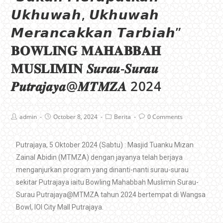
𝙐𝙠𝙝𝙪𝙬𝙖𝙝, 𝙐𝙠𝙝𝙪𝙬𝙖𝙝
𝙈𝙚𝙧𝙖𝙣𝙘𝙖𝙠𝙠𝙖𝙣 𝙏𝙖𝙧𝙗𝙞𝙖𝙝”
𝐁𝐎𝐖𝐋𝐈𝐍𝐆 𝐌𝐀𝐇𝐀𝐁𝐁𝐀𝐇
𝐌𝐔𝐒𝐋𝐈𝐌𝐈𝐍 𝑺𝒖𝒓𝒂𝒖-𝑺𝒖𝒓𝒂𝒖
𝑷𝒖𝒕𝒓𝒂𝒋𝒂𝒚𝒂@𝑴𝑻𝑴𝒁𝑨 2024
admin
October 8, 2024
Berita
0 Comments
Putrajaya, 5 Oktober 2024 (Sabtu) : Masjid Tuanku Mizan
Zainal Abidin (MTMZA) dengan jayanya telah berjaya
menganjurkan program yang dinanti-nanti surau-surau
sekitar Putrajaya iaitu Bowling Mahabbah Muslimin Surau-
Surau Putrajaya@MTMZA tahun 2024 bertempat di Wangsa
Bowl, IOI City Mall Putrajaya.