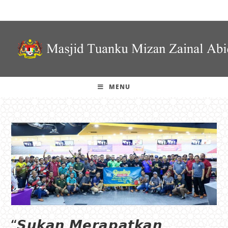
MENU
“𝙎𝙪𝙠𝙖𝙣 𝙈𝙚𝙧𝙖𝙥𝙖𝙩𝙠𝙖𝙣