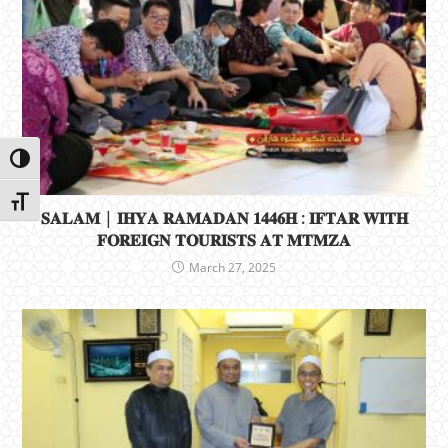
Toggle High Contrast
Toggle Font size
𝐒𝐀𝐋𝐀𝐌 | 𝐈𝐇𝐘𝐀 𝐑𝐀𝐌𝐀𝐃𝐀𝐍 𝟏𝟒𝟒𝟔𝐇 : 𝐈𝐅𝐓𝐀𝐑 𝐖𝐈𝐓𝐇
𝐅𝐎𝐑𝐄𝐈𝐆𝐍 𝐓𝐎𝐔𝐑𝐈𝐒𝐓𝐒 𝐀𝐓 𝐌𝐓𝐌𝐙𝐀
March 27, 2025