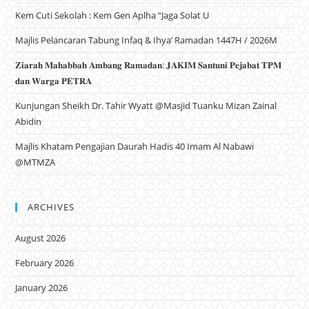
Kem Cuti Sekolah : Kem Gen Aplha “Jaga Solat U
Majlis Pelancaran Tabung Infaq & Ihya’ Ramadan 1447H / 2026M
𝐙𝐢𝐚𝐫𝐚𝐡 𝐌𝐚𝐡𝐚𝐛𝐛𝐚𝐡 𝐀𝐦𝐛𝐚𝐧𝐠 𝐑𝐚𝐦𝐚𝐝𝐚𝐧: 𝐉𝐀𝐊𝐈𝐌 𝐒𝐚𝐧𝐭𝐮𝐧𝐢 𝐏𝐞𝐣𝐚𝐛𝐚𝐭 𝐓𝐏𝐌
𝐝𝐚𝐧 𝐖𝐚𝐫𝐠𝐚 𝐏𝐄𝐓𝐑𝐀
Kunjungan Sheikh Dr. Tahir Wyatt @Masjid Tuanku Mizan Zainal
Abidin
Majlis Khatam Pengajian Daurah Hadis 40 Imam Al Nabawi
@MTMZA
ARCHIVES
August 2026
February 2026
January 2026