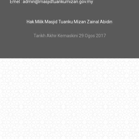
Emel : admin@masjidtuankumizan.gov.my
Hak Milik Masjid Tuanku Mizan Zainal Abidin
Tarikh Akhir Kemaskini 29 Ogos 2017