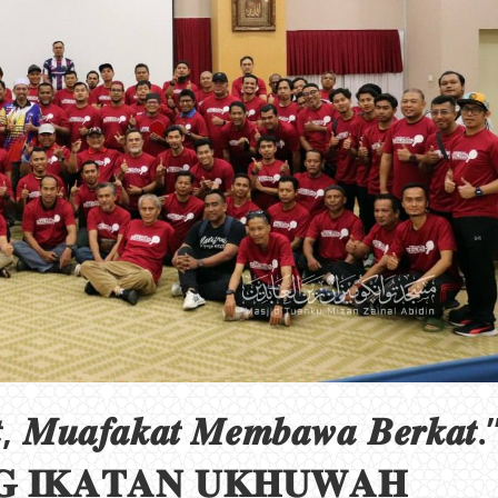
𝒕, 𝑴𝒖𝒂𝒇𝒂𝒌𝒂𝒕 𝑴𝒆𝒎𝒃𝒂𝒘𝒂 𝑩𝒆𝒓𝒌𝒂𝒕.
𝐆 𝐈𝐊𝐀𝐓𝐀𝐍 𝐔𝐊𝐇𝐔𝐖𝐀𝐇