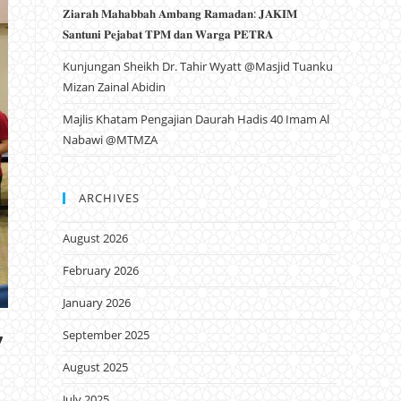
𝐙𝐢𝐚𝐫𝐚𝐡 𝐌𝐚𝐡𝐚𝐛𝐛𝐚𝐡 𝐀𝐦𝐛𝐚𝐧𝐠 𝐑𝐚𝐦𝐚𝐝𝐚𝐧: 𝐉𝐀𝐊𝐈𝐌
𝐒𝐚𝐧𝐭𝐮𝐧𝐢 𝐏𝐞𝐣𝐚𝐛𝐚𝐭 𝐓𝐏𝐌 𝐝𝐚𝐧 𝐖𝐚𝐫𝐠𝐚 𝐏𝐄𝐓𝐑𝐀
Kunjungan Sheikh Dr. Tahir Wyatt @Masjid Tuanku
Mizan Zainal Abidin
Majlis Khatam Pengajian Daurah Hadis 40 Imam Al
Nabawi @MTMZA
ARCHIVES
August 2026
February 2026
January 2026
”
September 2025
August 2025
July 2025