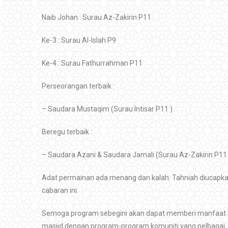
Naib Johan : Surau Az-Zakirin P11
Ke-3 : Surau Al-Islah P9
Ke-4 : Surau Fathurrahman P11
Perseorangan terbaik :
– Saudara Mustaqim (Surau Intisar P11 )
Beregu terbaik :
– Saudara Azani & Saudara Jamali (Surau Az-Zakirin P11 
Adat permainan ada menang dan kalah. Tahniah diucapk
cabaran ini.
Semoga program sebegini akan dapat memberi manfaat
masjid dengan program-program komuniti yang pelbagai.