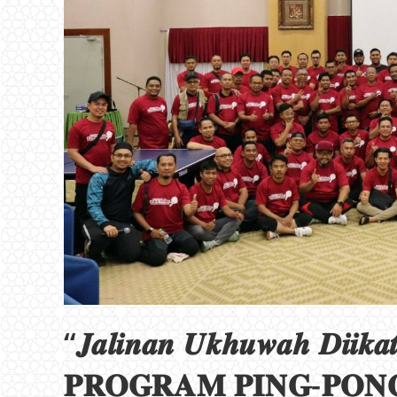
“𝑱𝒂𝒍𝒊𝒏𝒂𝒏 𝑼𝒌𝒉𝒖𝒘𝒂𝒉 𝑫𝒊𝒊𝒌𝒂
𝐏𝐑𝐎𝐆𝐑𝐀𝐌 𝐏𝐈𝐍𝐆-𝐏𝐎𝐍